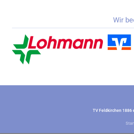
Wir be
TV Feldkirchen 1886
Star