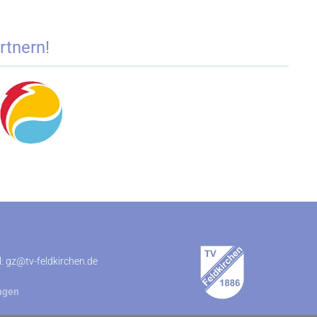
rtnern!
l:
gz@tv-feldkirchen.de
ungen