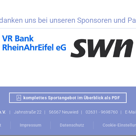
danken uns bei unseren Sponsoren und Pa
komplettes Sportangebot im Überblick als PDF
 e.V.
|
Jahnstraße 22
| 56567 Neuwied |
02631 - 9698760
| E-Mai
t
Impressum
Datenschutz
Cookie-Einstell